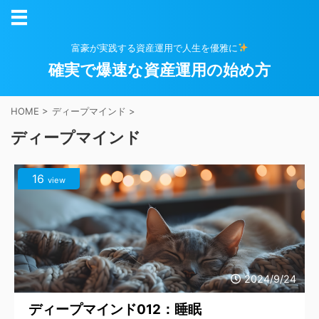
富豪が実践する資産運用で人生を優雅に
確実で爆速な資産運用の始め方
HOME
>
ディープマインド
>
ディープマインド
16
view
2024/9/24
ディープマインド012：睡眠