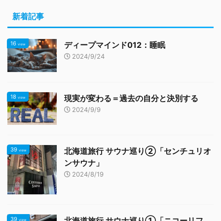
新着記事
16
ディープマインド012：睡眠
view
2024/9/24
18
現実が変わる＝過去の自分と決別する
view
2024/9/9
39
北海道旅行 サウナ巡り②「センチュリオ
view
ンサウナ」
2024/8/19
39
北海道旅行 サウナ巡り①「ニコーリフ
view